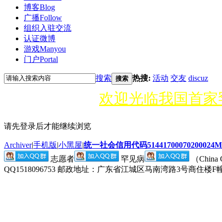
博客
Blog
广播
Follow
组织入驻
交流
认证微博
游戏
Manyou
门户
Portal
搜索
热搜:
活动
交友
discuz
搜索
欢迎光临我国首家
请先登录后才能继续浏览
Archiver
|
手机版
|
小黑屋
|
统一社会信用代码514417000702000
志愿者
罕见病
（China
QQ1518096753 邮政地址：广东省江城区马南湾路3号商住楼F幢