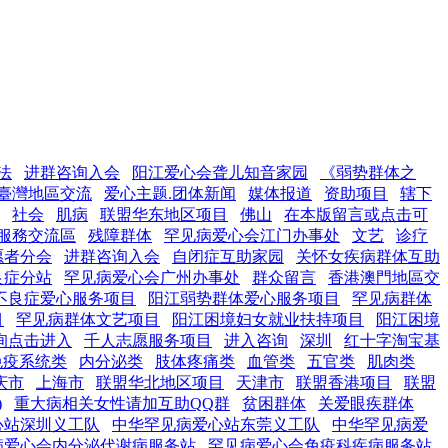
法
进群咨询入会
阳江爱心会聋儿知音家园
《弱势群体之
臺灣地區交流
爱心主题.团体新闻
媒体报道
资助项目
辖下
社会
肌病
联盟华东地区项目
佛山
在本版留言或点击可
服務交流區
残障群体
罕见病爱心会江门办事处
文艺
诊疗
愿者分会
进群咨询入会
自闭症互助家园
关怀女疾病群体互助
良症分站
罕见病爱心会广州办事处
群众留言
香港澳門地區交
不良症爱心服务项目
阳江弱势群体爱心服务项目
罕见病群体
目
罕见病群体文艺项目
阳江困境妇女就业扶持项目
阳江困境
询点击进入
千人志愿服务项目
进入咨询
深圳
红十字淘宝基
免疫系统类
内分泌类
肢体疼痛类
血管类
五官类
肌肉类
庆市
上海市
联盟华北地区项目
天津市
联盟香港项目
联盟
)
重大病相关女性请加互助QQ群
贫困群体
关爱眼疾群体
心站深圳义工队
中华罕见病爱心站东莞义工队
中华罕见病爱
病爱心会内分泌代谢病服务站
罕见病爱心会免疫科疾病服务站