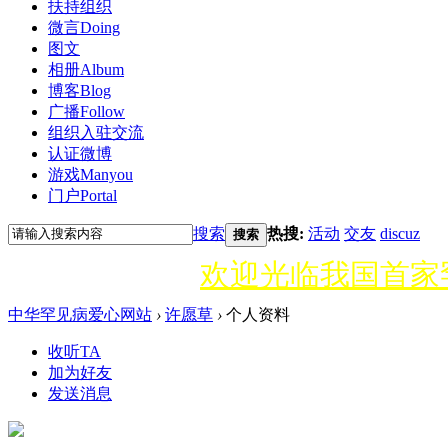
扶持组织
微言
Doing
图文
相册
Album
博客
Blog
广播
Follow
组织入驻
交流
认证微博
游戏
Manyou
门户
Portal
搜索
热搜:
活动
交友
discuz
搜索
欢迎光临我国首家
中华罕见病爱心网站
›
许愿草
›
个人资料
收听TA
加为好友
发送消息