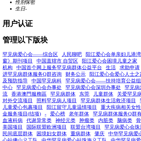
性别
保密
生日
-
用户认证
管理以下版块
罕见病爱心会——综合区
人民聊吧
阳江爱心会单亲妇儿港湾
窗》期刊项目
中国直辖市 自贸区
阳江爱心会困境儿童之家
机构
中国首个网上服务罕见病群体公益平台
生活
求助申请
进罕见病群体服务Q群咨询
财务公示
阳江爱心会爱心人士之
及预防指导
中国罕见病科
罕见病爱心会——扶持培育公益组
中心
罕见病爱心会办事处
罕见病爱心会深圳办事处
罕见病
流
香港澳門服務區
罕见病群体
东莞
儿童群体
关爱罕见
对外交流项目
照料罕见病人项目
罕见病群体生活救济项目
儿童爱心包裹项目
阳江留守儿童温情项目
重大疾病相关女性
金服务项目(结项)
-
爱心榜
老年群体
罕见病群体服务Q群
血液科病
代谢异常类
神经元类
肿瘤类
内脏类
脑病类
骨
美国项目
国际联盟欧洲项目
联盟台湾项目
罕见病爱心会珠
民间底层群体
困境妇女群体
重病群体
肇庆
中华罕见病爱
心站佛山义工队
中华罕见病爱心站珠海义工队
中华罕见病爱