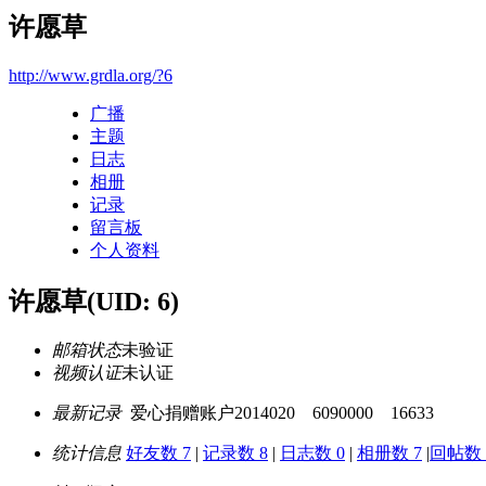
许愿草
http://www.grdla.org/?6
广播
主题
日志
相册
记录
留言板
个人资料
许愿草
(UID: 6)
邮箱状态
未验证
视频认证
未认证
最新记录
爱心捐赠账户2014020 6090000 16633
统计信息
好友数 7
|
记录数 8
|
日志数 0
|
相册数 7
|
回帖数 