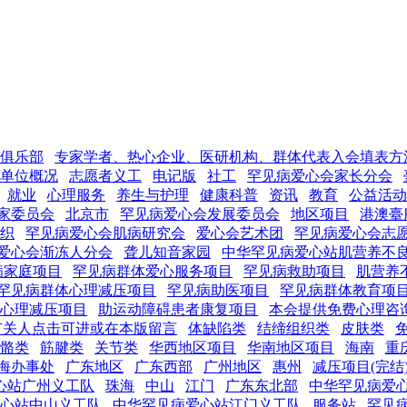
俱乐部
专家学者、热心企业、医研机构、群体代表入会填表方
单位概况
志愿者义工
电记版
社工
罕见病爱心会家长分会
就业
心理服务
养生与护理
健康科普
资讯
教育
公益活动
家委员会
北京市
罕见病爱心会发展委员会
地区项目
港澳臺
织
罕见病爱心会肌病研究会
爱心会艺术团
罕见病爱心会志
爱心会渐冻人分会
聋儿知音家园
中华罕见病爱心站肌营养不
病家庭项目
罕见病群体爱心服务项目
罕见病救助项目
肌营养
罕见病群体心理减压项目
罕见病助医项目
罕见病群体教育项
心理减压项目
助运动障碍患者康复项目
本会提供免费心理咨
有关人点击可进或在本版留言
体缺陷类
结缔组织类
皮肤类
骼类
筋腱类
关节类
华西地区项目
华南地区项目
海南
重
海办事处
广东地区
广东西部
广州地区
惠州
减压项目(完结
心站广州义工队
珠海
中山
江门
广东东北部
中华罕见病爱
心站中山义工队
中华罕见病爱心站江门义工队
服务站
罕见