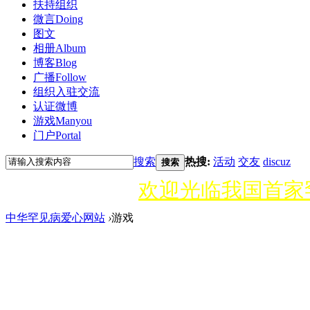
扶持组织
微言
Doing
图文
相册
Album
博客
Blog
广播
Follow
组织入驻
交流
认证微博
游戏
Manyou
门户
Portal
搜索
热搜:
活动
交友
discuz
搜索
欢迎光临我国首家
中华罕见病爱心网站
›
游戏