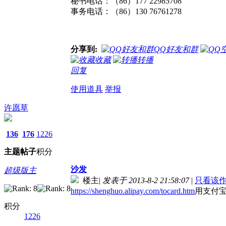
秘书电话：（86）177 22985708
事务电话：（86）130 76761278
分享到:
QQ好友和群
收藏
转播
回复
使用道具
举报
许愿草
136
176
1226
主题
帖子
积分
沙发
超级版主
楼主
|
发表于 2013-8-2 21:58:07
|
只看该
https://shenghuo.alipay.com/tocard.htm
用支付
积分
1226