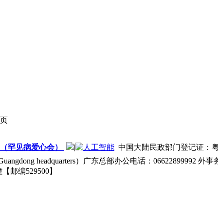
页
24M（罕见病爱心会）
|
中国大陆民政部门登记证：粤阳社证
 Guangdong headquarters）广东总部办公电话：06622899992 外
【邮编529500】