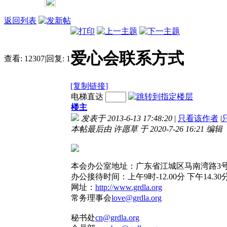
返回列表
许愿草
:
爱心捐赠账户2014020 6090000 16
2013-12-16 16:37
[回复][0]
春哥
:
亲们！本春哥是有爱心的春哥，不是
许愿草
:
献爱心助人为乐，名誉值千金。钱
爱心会联系方式
查看:
12307
|
回复:
1
喔！
来，死不带去，只有一生美好记忆可留存。
2013-7-18 23:27
[回复][0]
2013-8-20 15:56
[回复][0]
许愿草
:
本会善款将在网上公示接受公众监
许愿草
:
爱心会采用两种接收社会捐款捐物
[复制链接]
可为捐赠方提供隐私保密，对于捐赠贡献较
一、到银行或网上转款捐到本会公款账户;
电梯直达
心企业或个人可在媒体上致谢。
2013-6-13 16:19
[回复][0]
本会办公处交给财务，并且索要票据。凭银
2013-6-13 21:30
[回复][0]
楼主
许愿草
:
面向社会征集一名爱心大使、爱心
可到本单位领取票据。
发表于 2013-6-13 17:48:20
|
只看该作者
|
使。
本帖最后由 许愿草 于 2020-7-26 16:21 编辑
2013-6-13 15:32
[回复][0]
本会办公室地址：广东省江城区马南湾路3号
办公接待时间：上午9时-12.00分 下午14.30分-
网址：
http:/
/
www.grdla.org
常务理事会
love@grdla.org
秘书处
cn@grdla.org