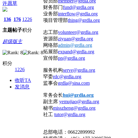
会员部
member@grdla.org
许愿草
财务部门
fund@grdla.org
业务部
interflow@grdla.org
136
176
1226
项目管理部
thing@grdla.org
主题
帖子
积分
志工部
volunteer@grdla.org
资源部
ziyuan@grdla.org
超级版主
网络部
admin@grdla.org
拓展部
expand@grdla.org
宣传部
pn@grdla.org
积分
1226
服务机构
serve@grdla.org
罕委
rdc@grdla.org
收听TA
监事会
grdla@sina.com
发消息
常务会长
hui@grdla.or
g
副主席
yemujiao@grdla.org
秘书
misszheng@grdla.org
社工
tutor@grdla.org
总部电话：06622899992