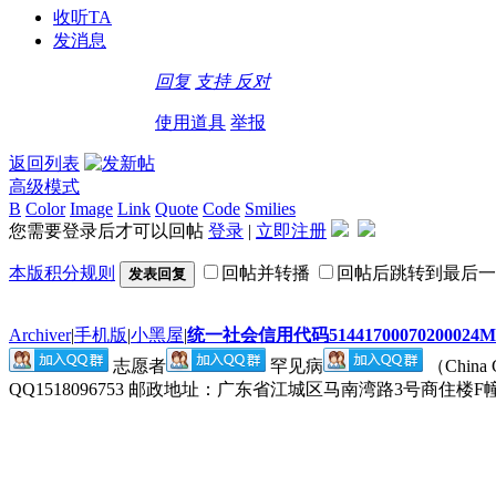
收听TA
发消息
回复
支持
反对
使用道具
举报
返回列表
高级模式
B
Color
Image
Link
Quote
Code
Smilies
您需要登录后才可以回帖
登录
|
立即注册
本版积分规则
回帖并转播
回帖后跳转到最后一
发表回复
Archiver
|
手机版
|
小黑屋
|
统一社会信用代码514417000702000
志愿者
罕见病
（China
QQ1518096753 邮政地址：广东省江城区马南湾路3号商住楼F幢