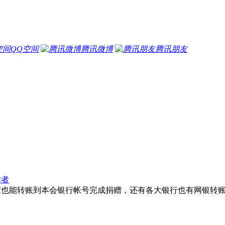
QQ空间
腾讯微博
腾讯朋友
作者
宝也能转账到本会银行帐号完成捐赠，还有各大银行也有网银转