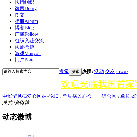
扶持组织
微言
Doing
图文
相册
Album
博客
Blog
广播
Follow
组织入驻
交流
认证微博
游戏
Manyou
门户
Portal
搜索
热搜:
活动
交友
discuz
搜索
欢迎光临我国首家
中华罕见病爱心网站
»
论坛
›
罕见病爱心会——综合区
›
单位概
总共9条微博
动态微博