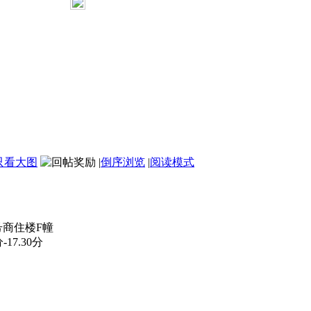
633
许愿草
:
我们爱心会网站可定期公布财务
决资金的透明度与合法使用，当然须公布
报告并接受政府审计机关审计，再加上让
2013-8-20 16:00
[回复][0]
信春哥
许愿草
:
聚众人零星之爱去真正救济帮助
生不带
过银行转账回单，参与查看款额去向。其
银行每月有公户帐号金额证明出的 ...
2013-6-27 19:03
[回复][0]
督，当然
许愿草
:
今后对于善款将在网上公示，本
方式：第
大的爱
监督机制下必定让社会善款落到实处。
第二、到
2013-6-13 15:34
[回复][0]
行回执
形象大
只看大图
|
倒序浏览
|
阅读模式
商住楼F幢
17.30分