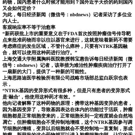
药物，国内患者什么时候才能用到？国外近乎天价的药到国内
又会如何定价？
为此，每日经济新闻（微信号：nbdnews）记者采访了多位业
内人士。
客观响应率不等于治愈率
“新药获批上市的重要意义在于FDA首次按照肿瘤信号传导靶
点来批准药物而非以往以器官来进行，这就意味着新药不需要
考虑癌症的发生区域，不管什么癌种，
只要有NTRK基因融
合，就可以使用这种药进行治疗。”
上海交通大学附属胸科医院教授韩宝惠告诉每日经济新闻（微
信号：nbdnews）记者，该举措为难治性肿瘤疾病治疗打开了
一扇新的大门，提供了一种新的可能性。
上海思路迪医学检验所有限公司战略市场部总监白跃宗也表
示，
“NTRK基因的变异形式有很多种，但是只有患者的变异形式
是‘融合’，他使用这种药才有效。”
他向记者解释了这种药物的原理：携带这种基因变异的患者，
因为基因变异了，导致基因表达在体内的功能过于活跃，肿瘤
细胞都是正常细胞变来的，正常细胞长到一定程度就会自然地
凋亡，但肿瘤细胞会不受抑制地增殖，这个NTRK基因参与调
节细胞的增殖，变异以后细胞就会不受控制地一直复制，形成
肿瘤。新获批的这个药物就可以进入肿瘤细胞内部，让它的无