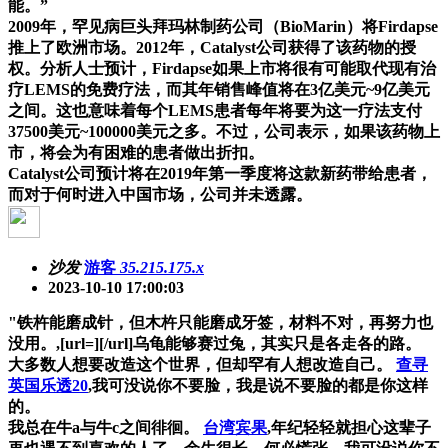
能。”
2009年，罕见病巨头拜玛林制药公司（BioMarin）将Firdapse
推上了欧洲市场。2012年，Catalyst公司获得了该药物的授
权。分析人士预计，Firdapse如果上市将很有可能取代现有治
疗LEMS的免费疗法，而其年销售峰值将在3亿美元~9亿美元
之间。这也意味着每个LEMS患者每年将要为这一疗法支付
37500美元~100000美元之多。不过，公司表示，如果该药物上
市，将会为有困难的患者做出折扣。
Catalyst公司预计将在2019年第一季度将这款新药带给患者，
而对于何时进入中国市场，公司并未透露。
沙发
游客
35.215.175.x
2023-10-10 17:00:03
"铁杵能磨成针，但木杵只能磨成牙签，材料不对，再努力也
没用。,[url=][/url]乌龟能够赛过兔，其实只是各走各的路。
大多数人想要改造这个世界，但却罕有人想改造自己。
查寻
英国乐透20
,我可没说你不要脸，我是说不要脸的都是你这样
的。
我总在牛a与牛c之间徘徊。
台湾宾果
,年纪轻轻就担心这辈子