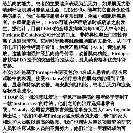
给肌肉的能力。患者的主要临床表现为肌无力，如果肌无力影
响到呼吸肌则可能危及生命。LEMS也可能与其它自身免疫性
疾病相关，他们在癌症患者中更常出现，例如小细胞肺癌患
者。在癌症患者中，LEMS可能在癌症确诊时或确诊之前发
生。据估计，目前LEMS的全球发病率为每100万人中有3例。
Firdapse是Catalyst公司开发的口服、非特异性电压门控性钾
离子通道阻滞剂。它能够导致突触前细胞膜的去极化，从而打
开电压门控性钙离子通道，触发乙酰胆碱（ACh）囊泡的释
放。这能够增强神经肌肉信号传导，改善肌肉功能。Firdapse
曾获得FDA授予的突破性疗法认定，孤儿药资格和优先审评
资格。
本次批准是基于Firdapse在两项包含64名成人患者的3期临床
试验中的表现。接受Firdapse治疗患者的肌肉功能得到了迅
速、显著和持续的改善。与安慰剂组相比，患者肌无力和疲惫
症状显著减少。
“FDA的这一批准意味着这一罕见严重疾病的患者终于等到了
一款‘first-in-class’的疗法，他们之前的治疗选择非常有
限，”Catalyst公司首席医学官兼监管事务负责人Gary Ingenito
博士说：“我们向参与Firdapse临床试验的患者，他们的家人
和医护人员致以最高的敬意。我们也感谢从事这项研究的研究
人员和临床试验人员的不懈努力，他们让这一里程碑成为可