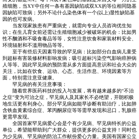
殖细胞，当XY中任何一条有基因缺陷或双XX的等位相同隐基
因缺陷可致病；另外不论什么染色体有一个(以上)显性缺陷基
因的也可发病。
当发现家族患有严重病史，就需向专业人员咨询优生知
识；在生儿育女前还需让生殖细胞减少被破坏的机会：比如男
性不酗酒和不吸食毒品等等，女性注意饮食和家装材料安全、
环境辐射和不滥用物品等等。
至于有些后天因素导致的罕见病：比如部分白血病儿童受
到超标有害装修材料影响发病；吸引超标污染空气影响癌肿病
人等等。因此罕见病的预防需从多方面提高意识和社会大众的
关注，比如在饮食、运动、心态、生活作息、环境因素等方
面，特别需注意亚健康。
罕见病的有关注意事项：
随着世界医药科技的投入与发展，将有越来越多的“不治
之症”变为可治之症，罕见病人及其家长不必绝望，开朗积极
地生活更有利身心。部分罕见病如能早诊断有助治疗，比如肺
含铁血黄素综合症、苯丙酮尿症等等需早发现和忌口，乳腺癌
更需早发现。
全国首家罕见病爱心会是个有少见病、罕见病特长的公益
单位，希望能帮助到广大群众，提供更多的公益支持！同时也
为少见病、罕见病的防治工作献份爱心力量。美国有国家公立