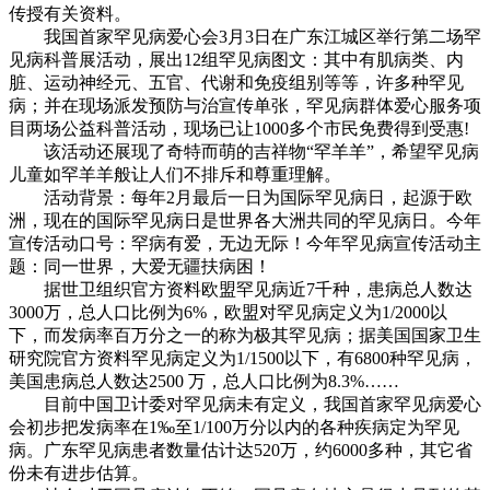
传授有关资料。
我国首家罕见病爱心会3月3日在广东江城区举行第二场罕
见病科普展活动，展出12组罕见病图文：其中有肌病类、内
脏、运动神经元、五官、代谢和免疫组别等等，许多种罕见
病；并在现场派发预防与治宣传单张，罕见病群体爱心服务项
目两场公益科普活动，现场已让1000多个市民免费得到受惠!
该活动还展现了奇特而萌的吉祥物“罕羊羊”，希望罕见病
儿童如罕羊羊般让人们不排斥和尊重理解。
活动背景：每年2月最后一日为国际罕见病日，起源于欧
洲，现在的国际罕见病日是世界各大洲共同的罕见病日。今年
宣传活动口号：罕病有爱，无边无际！今年罕见病宣传活动主
题：同一世界，大爱无疆扶病困！
据世卫组织官方资料欧盟罕见病近7千种，患病总人数达
3000万，总人口比例为6%，欧盟对罕见病定义为1/2000以
下，而发病率百万分之一的称为极其罕见病；据美国国家卫生
研究院官方资料罕见病定义为1/1500以下，有6800种罕见病，
美国患病总人数达2500 万，总人口比例为8.3%……
目前中国卫计委对罕见病未有定义，我国首家罕见病爱心
会初步把发病率在1‰至1/100万分以内的各种疾病定为罕见
病。广东罕见病患者数量估计达520万，约6000多种，其它省
份未有进步估算。