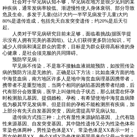
社会对于罕见病认知不够，罕见病在地方是很少见到的某
种疾病，通常发病率较低、渐进慢性使人身体衰弱、部分导致
危及生命。多发于儿童(估计大约一半罕见病发于儿童)大约
80%是遗传造成，包括先天自发突变遗传；约20%是后天引
起。
人类对于罕见病研究目前未足够，面临着挑战(据医学提
示没有人拥有完美的基因组)。让人们获得更多防治知识，可
减少人得病和满足群众的需求，目标是为群众获得高标准的身
心健康，是社会须克服的共同障碍。
预防罕见病：
罕见病不传染，不是靠不接触血液就能预防，如按照传染
病的预防方法是无效的。正确是以下方法：比如血液方面的地
中海贫血病，南方地区许多人是地中海贫血病理基因携带者，
携带者不是重型地贫，当两个相同的缺陷基因携带者结婚，后
代有部分会致重病，医学上叫做纯合子状态，那么就需在怀孕
时检测胎儿基因。提倡婚检、孕检，有希望使地中海贫血病降
低为极其罕见发病率。但是目前的孕检不能检测所有疾病，加
上部分有先天自发基因突变，因此需提高罕见病认知。
遗传病方式指三种：上代有显性来源缺陷基因、上代有隐
性来源基因、自发突变基因。其中隐性遗传又分为性染色体和
常染色体两种，男性染色体是XY、常染色体是XX表示一对；
而女的都是XX。每个X或Y染色体的基因是来自父母一方的生