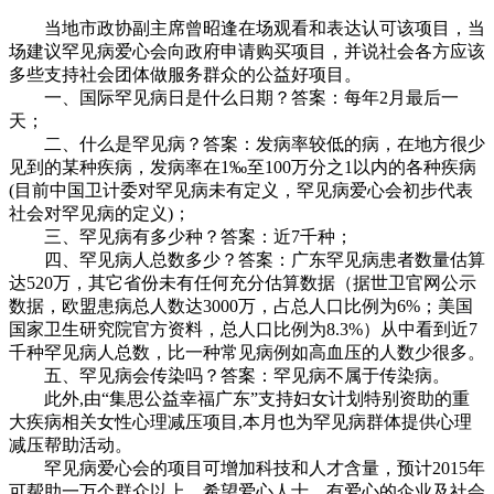
当地市政协副主席曾昭逢在场观看和表达认可该项目，当
场建议罕见病爱心会向政府申请购买项目，并说社会各方应该
多些支持社会团体做服务群众的公益好项目。
一、国际罕见病日是什么日期？答案：每年2月最后一
天；
二、什么是罕见病？答案：发病率较低的病，在地方很少
见到的某种疾病，发病率在1‰至100万分之1以内的各种疾病
(目前中国卫计委对罕见病未有定义，罕见病爱心会初步代表
社会对罕见病的定义)；
三、罕见病有多少种？答案：近7千种；
四、罕见病人总数多少？答案：广东罕见病患者数量估算
达520万，其它省份未有任何充分估算数据（据世卫官网公示
数据，欧盟患病总人数达3000万，占总人口比例为6%；美国
国家卫生研究院官方资料，总人口比例为8.3%）从中看到近7
千种罕见病人总数，比一种常见病例如高血压的人数少很多。
五、罕见病会传染吗？答案：罕见病不属于传染病。
此外,由“集思公益幸福广东”支持妇女计划特别资助的重
大疾病相关女性心理减压项目,本月也为罕见病群体提供心理
减压帮助活动。
罕见病爱心会的项目可增加科技和人才含量，预计2015年
可帮助一万个群众以上。希望爱心人士、有爱心的企业及社会