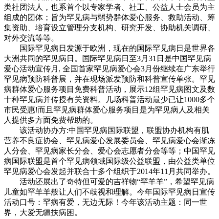
类社团法人，也系首个以专家学者、社工、公益人士会员为主
组成的团体；旨为罕见病与弱势群体爱心服务、救助活动、筹
集资助、培育设立管理分支机构、研究开发、协助机关调研、
对外交流等等。
国际罕见病日发源于欧洲，现在的国际罕见病日是世界各
大洲共同的罕见病日。国际罕见病日至3月31日是中国罕见病
爱心活动宣传月, 全国首家罕见病爱心会3月份继续在广东举行
罕见病预防科普展，并在现场派发预防和科普宣传单张。罕见
病群体爱心服务项目免费科普活动，展示12组罕见病图文及数
十种罕见病并传授有关资料。几场科普活动最少已让1000多个
市民受惠!而且罕见病群体爱心服务项目是为罕见病人及相关
人提供多方面免费帮助的。
该活动协办方:中国罕见病国际联盟，联盟协办机构有肌
营养不良症协会、罕见病爱心发展委员会、罕见病爱心会渐冻
人分会、罕见病家长分会、爱心会志愿者分会等等；中国罕见
病国际联盟是首个罕见病领域国际级公益联盟，由公益类单位
罕见病爱心会发起并联合十多个组织于2014年11月共同举办。
活动还展出了奇特但可爱的吉祥物“罕羊羊”，希望罕见病
儿童如罕羊羊般让人们不歧视和理解。今年国际罕见病日宣传
活动口号：罕病有爱，无边无际！今年该活动主题：同一世
界，大爱无疆扶病困。